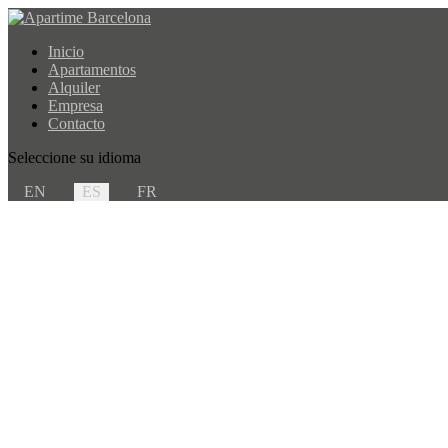
Inicio
Apartamentos
Alquiler
Empresa
Contacto
Seleccione su idioma
EN
ES
FR
Déjanos 