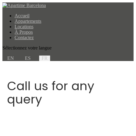
Accueil
Appartements
Locations
À Propos
Contactez
Sélectionnez votre langue
EN
ES
FR
Call us for any
query